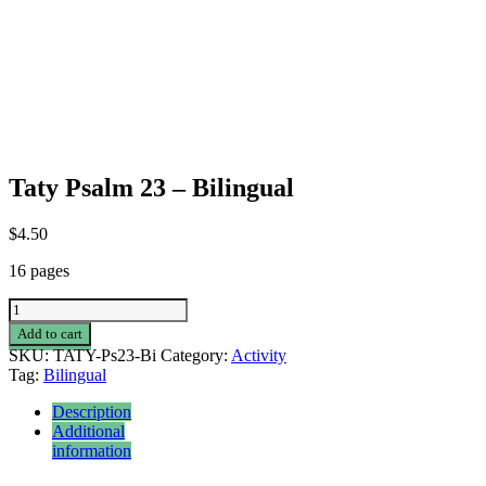
Taty Psalm 23 – Bilingual
$
4.50
16 pages
Taty
Psalm
Add to cart
23
SKU:
TATY-Ps23-Bi
Category:
Activity
-
Tag:
Bilingual
Bilingual
quantity
Description
Additional
information