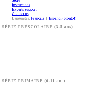
Store
Instructions
Experts support
Contact us
Languages:
Français
|
Español (pronto!)
SÉRIE PRÉSCOLAIRE (3-5 ans)
Ancien Testament
Nouveau Testament
Acheter les cartes PRÉSCOLAIRE
SÉRIE PRIMAIRE (6-11 ans)
Ancien Testament
Nouveau Testament