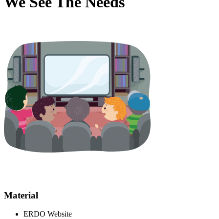
We See The Needs
Material
ERDO Website