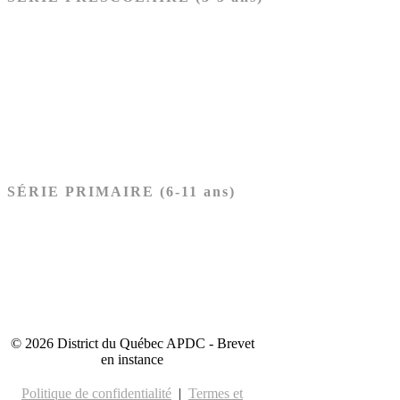
Ancien Testament
Nouveau Testament
Acheter les cartes PRÉSCOLAIRE
SÉRIE PRIMAIRE (6-11 ans)
Ancien Testament
Nouveau Testament
Acheter les cartes PRIMAIRE
© 2026 District du Québec APDC - Brevet
en instance
Politique de confidentialité
|
Termes et