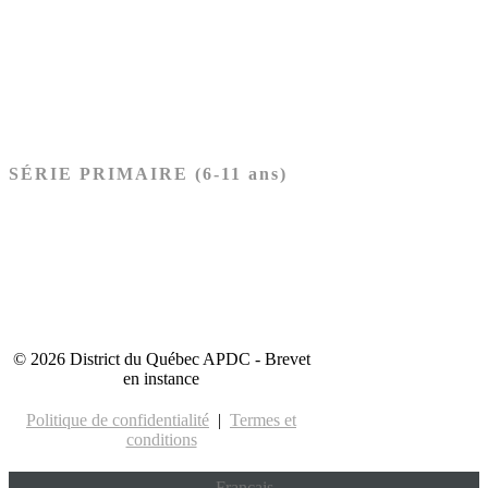
Nouveau Testament
Acheter les cartes PRÉSCOLAIRE
SÉRIE PRIMAIRE (6-11 ans)
Ancien Testament
Nouveau Testament
Acheter les cartes PRIMAIRE
© 2026 District du Québec APDC - Brevet
en instance
Politique de confidentialité
|
Termes et
conditions
Français