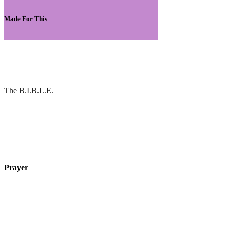
Made For This
The B.I.B.L.E.
Prayer