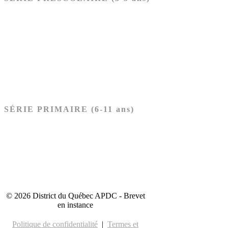
Ancien Testament
Nouveau Testament
Acheter les cartes PRÉSCOLAIRE
SÉRIE PRIMAIRE (6-11 ans)
Ancien Testament
Nouveau Testament
Acheter les cartes PRIMAIRE
© 2026 District du Québec APDC - Brevet
en instance
Politique de confidentialité
|
Termes et