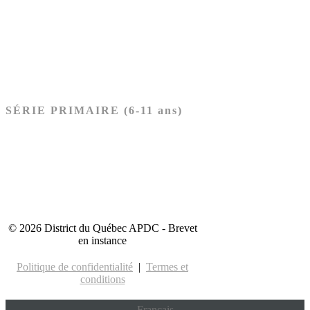
Nouveau Testament
Acheter les cartes PRÉSCOLAIRE
SÉRIE PRIMAIRE (6-11 ans)
Ancien Testament
Nouveau Testament
Acheter les cartes PRIMAIRE
© 2026 District du Québec APDC - Brevet
en instance
Politique de confidentialité
|
Termes et
conditions
Français