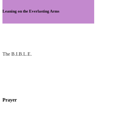
Leaning on the Everlasting Arms
The B.I.B.L.E.
Prayer