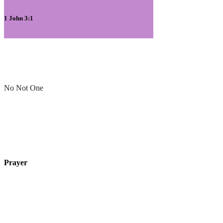
1 John 3:1
No Not One
Prayer