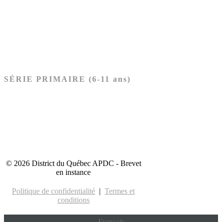
Nouveau Testament
Acheter les cartes PRÉSCOLAIRE
SÉRIE PRIMAIRE (6-11 ans)
Ancien Testament
Nouveau Testament
Acheter les cartes PRIMAIRE
© 2026 District du Québec APDC - Brevet
en instance
Politique de confidentialité
|
Termes et
conditions
Français