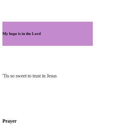
My hope is in the Lord
'Tis so sweet to trust in Jesus
Prayer