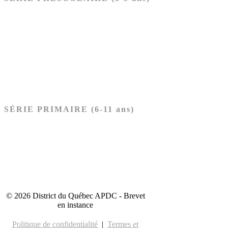
Ancien Testament
Nouveau Testament
Acheter les cartes PRÉSCOLAIRE
SÉRIE PRIMAIRE (6-11 ans)
Ancien Testament
Nouveau Testament
Acheter les cartes PRIMAIRE
© 2026 District du Québec APDC - Brevet
en instance
Politique de confidentialité
|
Termes et